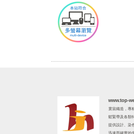
www.top-w
寰宙織造，專
鬆緊帶及各類
提供設計、染
迅速而確實的