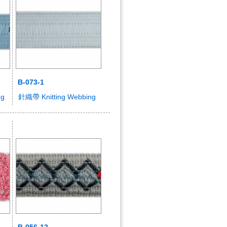
B-073-1
ng
針織帶 Knitting Webbing
B-056-12