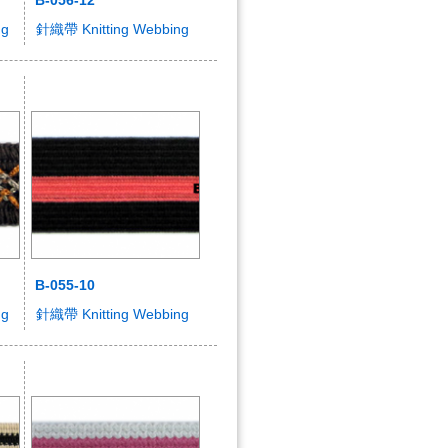
ng
針織帶 Knitting Webbing
B-055-10
ng
針織帶 Knitting Webbing