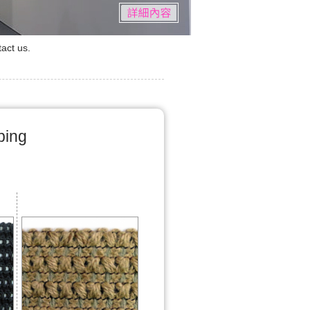
act us.
bing