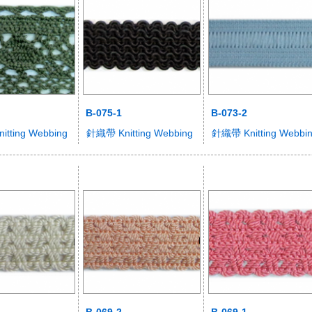
B-075-1
B-073-2
tting Webbing
針織帶 Knitting Webbing
針織帶 Knitting Webbi
B-069-2
B-069-1