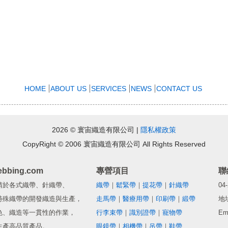
HOME
ABOUT US
SERVICES
NEWS
CONTACT US
2026 © 寰宙織造有限公司 |
隱私權政策
CopyRight © 2006 寰宙織造有限公司 All Rights Reserved
ebbing.com
專營項目
精於各式織帶、針織帶、
織帶
｜
鬆緊帶
｜
提花帶
｜
針織帶
04
特殊織帶的開發織造與生產，
走馬帶
｜
醫療用帶
｜
印刷帶
｜
緞帶
地
色、織造等一貫性的作業，
行李束帶
｜
識別證帶
｜
寵物帶
Em
生產高品質產品。
眼鏡帶
｜
相機帶
｜
吊帶
｜
鞋帶