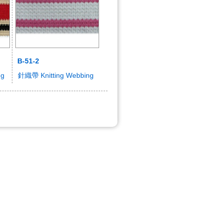
B-51-2
ng
針織帶 Knitting Webbing