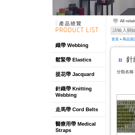
All rel
各相關
☆ ★~We
首頁
»
商品資
織帶 Webbing
針織
鬆緊帶 Elastics
分類名
提花帶 Jacquard
針織帶 Knitting
Webbing
走馬帶 Cord Belts
醫療用帶 Medical
Straps