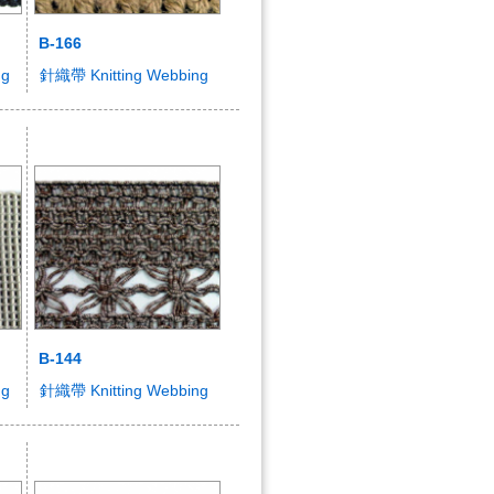
B-166
ng
針織帶 Knitting Webbing
B-144
ng
針織帶 Knitting Webbing