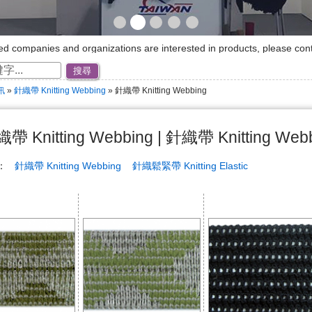
ated companies and organizations are interested in products, please cont
公司與機構對產品有興趣，歡迎與我們接洽!!
搜尋
lcome to our website~☆ ★
訊
»
針織帶 Knitting Webbing
» 針織帶 Knitting Webbing
帶 Knitting Webbing | 針織帶 Knitting Web
稱：
針織帶 Knitting Webbing
針織鬆緊帶 Knitting Elastic